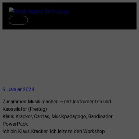
Zum
Inhalt
springen
Hauptmenü
4.Fachkongress Live-Musik
und Inklusion : Workshop mit
Klaus Kracker
6. Januar 2024
Zusammen Musik machen – mit Instrumenten und
Kaossilator (Freitag)
Klaus Kracker, Caritas, Musikpädagoge, Bandleader
PowerPack
Ich bin Klaus Kracker. Ich leitete den Workshop