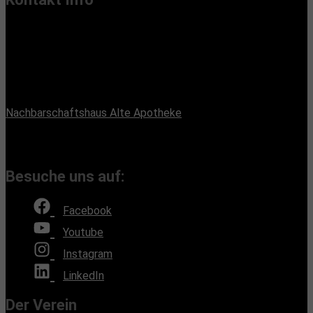
Vereinssitz:
Handiclapped-Kultur Barrierefrei e.V.
Maximilianstr. 33, 13187 Berlin
Büroadresse:
Nachbarschaftshaus Alte Apotheke
Romain-Rolland-Straße 112, 13089 Berlin
(Bürozeiten nach Absprache, Montags und Freitags)
Besuche uns auf:
Facebook
Youtube
Instagram
LinkedIn
Der Verein