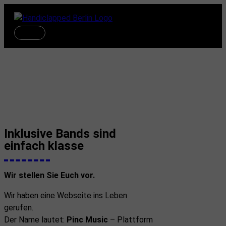
Zum
Inhalt
springen
Hauptmenü
Pinc Music – das Band-
Verzeichnis
Inklusive Bands sind
einfach klasse
Wir stellen Sie Euch vor.
Wir haben eine Webseite ins Leben
gerufen.
Der Name lautet:
Pinc Music
– Plattform