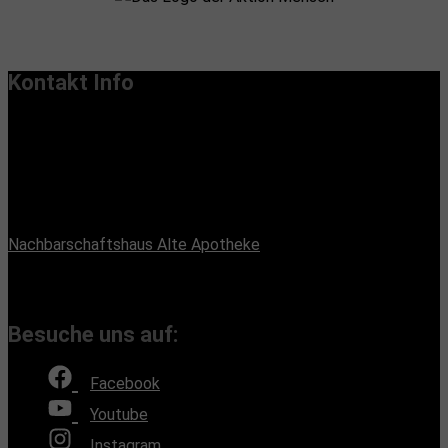
Kontakt Info
Vereinssitz:
Handiclapped-Kultur Barrierefrei e.V.
Maximilianstr. 33, 13187 Berlin
Büroadresse:
Nachbarschaftshaus Alte Apotheke
Romain-Rolland-Straße 112, 13089 Berlin
(Bürozeiten nach Absprache, Montags und Freitags)
Besuche uns auf:
Facebook
Youtube
Instagram