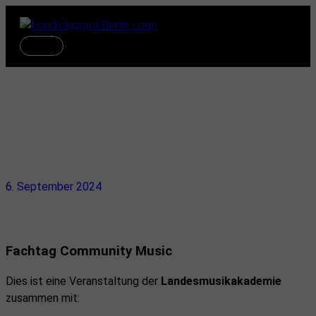
Zum
Inhalt
springen
Hauptmenü
Handiclapped auf dem
Fachtag Community Music
6. September 2024
Fachtag Community Music
Dies ist eine Veranstaltung der
Landesmusikakademie
zusammen mit: