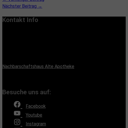
Nächster Beitrag
→
Kontakt Info
Vereinssitz:
Handiclapped-Kultur Barrierefrei e.V.
Maximilianstr. 33, 13187 Berlin
Büroadresse:
Nachbarschaftshaus Alte Apotheke
Romain-Rolland-Straße 112, 13089 Berlin
(Bürozeiten nach Absprache, Montags und Freitags)
Besuche uns auf:
Facebook
Youtube
Instagram