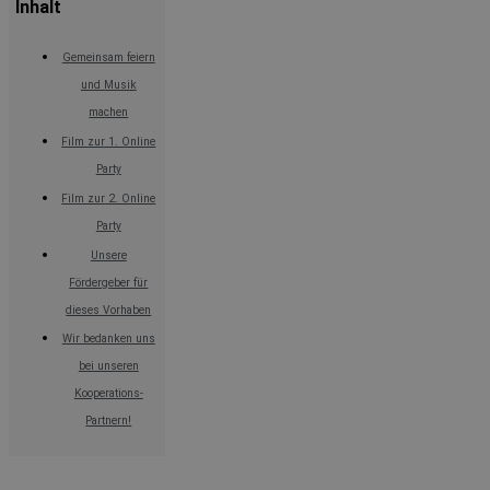
Inhalt
Gemeinsam feiern
und Musik
machen
Film zur 1. Online
Party
Film zur 2. Online
Party
Unsere
Fördergeber für
dieses Vorhaben
Wir bedanken uns
bei unseren
Kooperations-
Partnern!