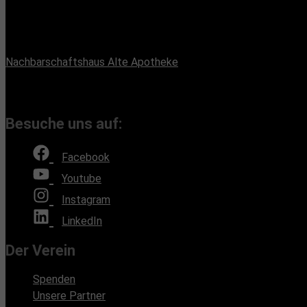
Maximilianstr. 33, 13187 Berlin
Büroadresse:
Nachbarschaftshaus Alte Apotheke
Romain-Rolland-Straße 112, 13089 Berlin
(Bürozeiten nach Absprache, Montags und Freitags)
Besuche uns auf:
Facebook
Youtube
Instagram
LinkedIn
Der Verein
Spenden
Unsere Partner