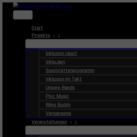
Zum
Inhalt
Hauptmenü
springen
Start
Projekte
Inklusion rappt
InkluJam
Spielstättenprogramm
Inklusion im Takt
Unsere Bands
Pinc Music
Wing Buddy
Vergangene
Veranstaltungen