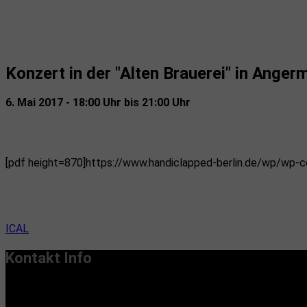
Konzert in der "Alten Brauerei" in Ang
6. Mai 2017 - 18:00 Uhr bis 21:00 Uhr
[pdf height=870]https://www.handiclapped-berlin.de/wp/wp-c
ICAL
Kontakt Info
Vereinssitz:
Handiclapped-Kultur Barrierefrei e.V.