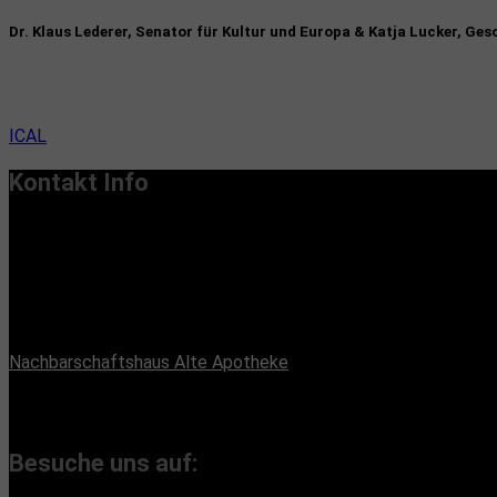
Dr. Klaus Lederer, Senator für Kultur und Europa & Katja Lucker, G
ICAL
Kontakt Info
Vereinssitz:
Handiclapped-Kultur Barrierefrei e.V.
Maximilianstr. 33, 13187 Berlin
Büroadresse:
Nachbarschaftshaus Alte Apotheke
Romain-Rolland-Straße 112, 13089 Berlin
(Bürozeiten nach Absprache, Montags und Freitags)
Besuche uns auf: