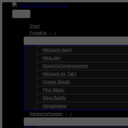
Zum
Inhalt
Hauptmenü
springen
Start
Projekte
Inklusion rappt
InkluJam
Spielstättenprogramm
Inklusion im Takt
Unsere Bands
Pinc Music
Wing Buddy
Vergangene
Veranstaltungen