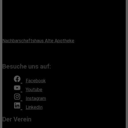
Vereinssitz:
Handiclapped-Kultur Barrierefrei e.V.
Maximilianstr. 33, 13187 Berlin
Büroadresse:
Nachbarschaftshaus Alte Apotheke
Romain-Rolland-Straße 112, 13089 Berlin
(Bürozeiten nach Absprache, Montags und Freitags)
Besuche uns auf:
Facebook
Youtube
Instagram
LinkedIn
Der Verein