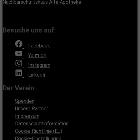
Nachbarschaftshaus Alte Apotheke
Romain-Rolland-Straße 112, 13089 Berlin
(Bürozeiten nach Absprache, Montags und Freitags)
Besuche uns auf:
Facebook
Youtube
Instagram
LinkedIn
Der Verein
Spenden
Unsere Partner
Impressum
Datenschutzinformation
Cookie-Richtlinie (EU)
Cookie-Einstellungen