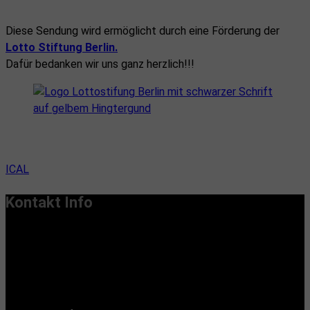
Diese Sendung wird ermöglicht durch eine Förderung der
Lotto Stiftung Berlin.
Dafür bedanken wir uns ganz herzlich!!!
ICAL
Kontakt Info
Vereinssitz:
Handiclapped-Kultur Barrierefrei e.V.
Maximilianstr. 33, 13187 Berlin
Büroadresse: