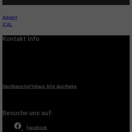
Advent
ICAL
Kontakt Info
Vereinssitz:
Handiclapped-Kultur Barrierefrei e.V.
Maximilianstr. 33, 13187 Berlin
Büroadresse:
Nachbarschaftshaus Alte Apotheke
Romain-Rolland-Straße 112, 13089 Berlin
(Bürozeiten nach Absprache, Montags und Freitags)
Besuche uns auf:
Facebook