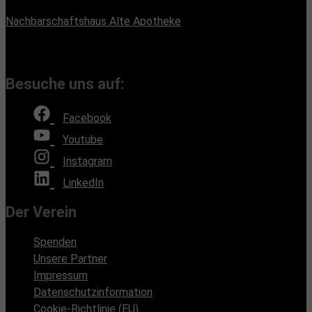
Büroadresse:
Nachbarschaftshaus Alte Apotheke
Romain-Rolland-Straße 112, 13089 Berlin
(Bürozeiten nach Absprache, Montags und Freitags)
Besuche uns auf:
Facebook
Youtube
Instagram
LinkedIn
Der Verein
Spenden
Unsere Partner
Impressum
Datenschutzinformation
Cookie-Richtlinie (EU)