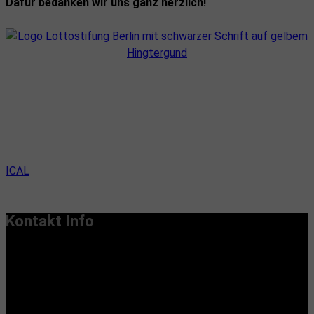
Dafür bedanken wir uns ganz herzlich!
ICAL
Kontakt Info
Vereinssitz:
Handiclapped-Kultur Barrierefrei e.V.
Maximilianstr. 33, 13187 Berlin