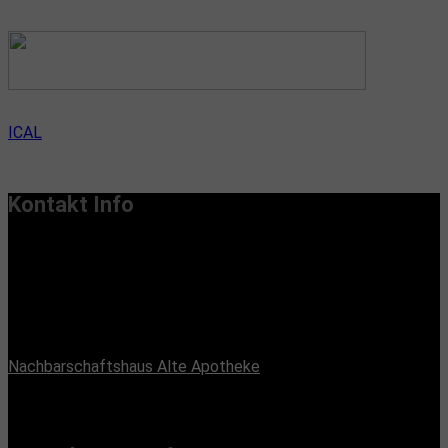
ICAL
Kontakt Info
Vereinssitz:
Handiclapped-Kultur Barrierefrei e.V.
Maximilianstr. 33, 13187 Berlin
Büroadresse:
Nachbarschaftshaus Alte Apotheke
Romain-Rolland-Straße 112, 13089 Berlin
(Bürozeiten nach Absprache, Montags und Freitags)