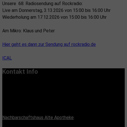
Unsere 68. Radiosendung auf Rockradio:
Live am Donnerstag, 3.13.2026 von 15:00 bis 16:00 Uhr
Wiederholung am 17.12.2026 von 15:00 bis 16:00 Uhr
Am Mikro: Klaus und Peter
Hier geht es dann zur Sendung auf rockradio.de
ICAL
Kontakt Info
Vereinssitz:
Handiclapped-Kultur Barrierefrei e.V.
Maximilianstr. 33, 13187 Berlin
Büroadresse:
Nachbarschaftshaus Alte Apotheke
Romain-Rolland-Straße 112, 13089 Berlin