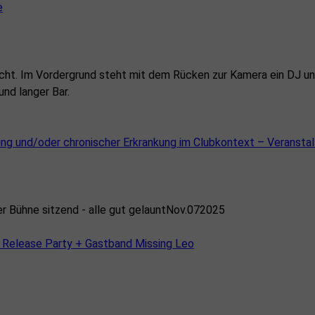
e
und/oder chronischer Erkrankung im Clubkontext – Veranstalte
Nov.
07
2025
d Release Party + Gastband Missing Leo