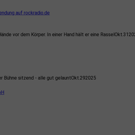
sendung auf rockradio.de
Okt.
31
20
Okt.
29
2025
bH