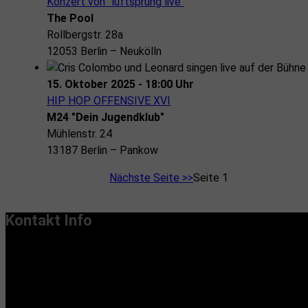
Konzert von "luftsprung live"
The Pool
Rollbergstr. 28a
12053 Berlin – Neukölln
15. Oktober 2025 - 18:00 Uhr
HIP HOP OFFENSIVE XVI
M24 "Dein Jugendklub"
Mühlenstr. 24
13187 Berlin – Pankow
Nächste Seite >>
Seite 1
Kontakt Info
Vereinssitz:
Handiclapped-Kultur Barrierefrei e.V.
Maximilianstr. 33, 13187 Berlin