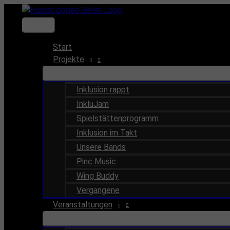
Zum
Inhalt
Hauptmenü
springen
Start
Projekte
Inklusion rappt
InkluJam
Spielstättenprogramm
Inklusion im Takt
Unsere Bands
Pinc Music
Wing Buddy
Vergangene
Veranstaltungen