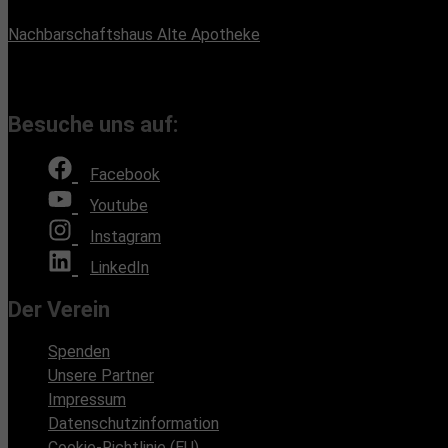
Büroadresse:
Nachbarschaftshaus Alte Apotheke
Romain-Rolland-Straße 112, 13089 Berlin
(Bürozeiten nach Absprache, Montags und Freitags)
Besuche uns auf:
Facebook
Youtube
Instagram
LinkedIn
Der Verein
Spenden
Unsere Partner
Impressum
Datenschutzinformation
Cookie-Richtlinie (EU)