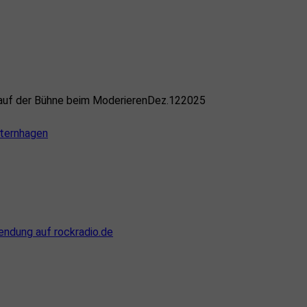
Dez.
12
2025
sternhagen
sendung auf rockradio.de