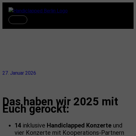
Zum
Inhalt
springen
Hauptmenü
Handiclapped Rückblick 2025
27. Januar 2026
Das haben wir 2025 mit
Euch gerockt:
14
inklusive
Handiclapped Konzerte
und
vier Konzerte mit Kooperations-Partnern