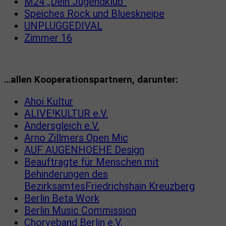
M24 „Dein Jugendklub“
Speiches Rock und Blueskneipe
UNPLUGGEDIVAL
Zimmer 16
…allen Kooperationspartnern, darunter:
Ahoi Kultur
ALIVE!KULTUR e.V.
Andersgleich e.V.
Arno Zillmers Open Mic
AUF AUGENHOEHE Design
Beauftragte für Menschen mit
Behinderungen des
BezirksamtesFriedrichshain Kreuzberg
Berlin Beta Work
Berlin Music Commission
Chorveband Berlin e.V.