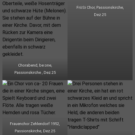
FröSi Chor, Passionskirche,
Dez.25
Chorabend, be:one,
Passionskirche , Dez.25
Frauenchor Zehlendorf 1952,
Passionskirche, Dez.25