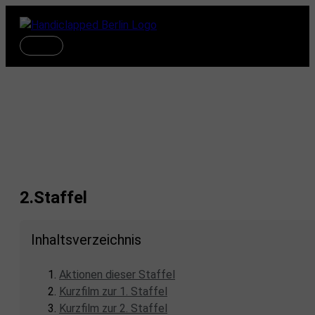
Zum
Inhalt
springen
Hauptmenü
Musik und Mode inklusiv
2.Staffel
Inhaltsverzeichnis
Aktionen dieser Staffel
Kurzfilm zur 1. Staffel
Kurzfilm zur 2. Staffel