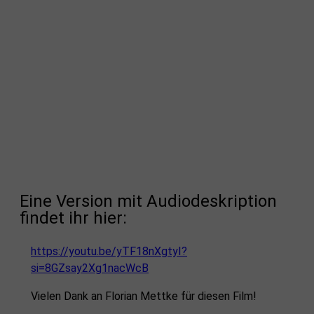
Eine Version mit Audiodeskription
findet ihr hier:
https://youtu.be/yTF18nXgtyI?
si=8GZsay2Xg1nacWcB
Vielen Dank an Florian Mettke für diesen Film!