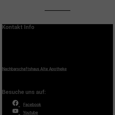
Kontakt Info
Vereinssitz:
Handiclapped-Kultur Barrierefrei e.V.
Maximilianstr. 33, 13187 Berlin
Büroadresse:
Nachbarschaftshaus Alte Apotheke
Romain-Rolland-Straße 112, 13089 Berlin
(Bürozeiten nach Absprache, Montags und Freitags)
Besuche uns auf:
Facebook
Youtube