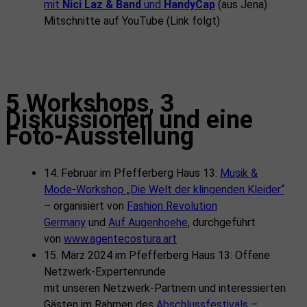
mit
Nici Laz & Band
und
HandyCap
(aus Jena)
Mitschnitte auf YouTube (Link folgt)
5 Workshops, 3
Diskussionen und eine
Foto-Ausstellung
14. Februar im Pfefferberg Haus 13:
Musik &
Mode-Workshop „Die Welt der klingenden Kleider“
– organisiert von
Fashion Revolution
Germany
und
Auf Augenhoehe
, durchgeführt
von
www.agentecostura.art
15. März 2024 im Pfefferberg Haus 13: Offene
Netzwerk-Expertenrunde
mit unseren Netzwerk-Partnern und interessierten
Gästen im Rahmen des
Abschlussfestivals –