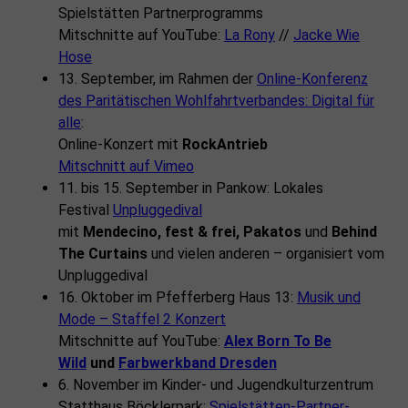
Spielstätten Partnerprogramms
Mitschnitte auf YouTube:
La Rony
//
Jacke Wie
Hose
13. September, im Rahmen der
Online-Konferenz
des Paritätischen Wohlfahrtverbandes: Digital für
alle
:
Online-Konzert mit
RockAntrieb
Mitschnitt auf Vimeo
11. bis 15. September in Pankow: Lokales
Festival
Unpluggedival
mit
Mendecino, fest & frei, Pakatos
und
Behind
The Curtains
und vielen anderen – organisiert vom
Unpluggedival
16. Oktober im Pfefferberg Haus 13:
Musik und
Mode – Staffel 2 Konzert
Mitschnitte auf YouTube:
Alex Born To Be
Wild
und
Farbwerkband Dresden
6. November im Kinder- und Jugendkulturzentrum
Statthaus Böcklerpark:
Spielstätten-Partner-