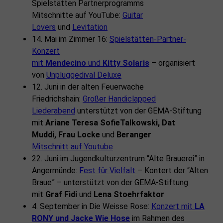
Spielstätten Partnerprogramms
Mitschnitte auf YouTube:
Guitar
Lovers
und
Levitation
14. Mai im Zimmer 16:
Spielstätten-Partner-
Konzert
mit
Mendecino
und
Kitty Solaris
– organisiert
von
Unpluggedival Deluxe
12. Juni in der alten Feuerwache
Friedrichshain:
Großer Handiclapped
Liederabend
unterstützt von der GEMA-Stiftung
mit
Ariane Teresa SofieTalkowski, Dat
Muddi, Frau Locke
und
Beranger
Mitschnitt auf Youtube
22. Juni im Jugendkulturzentrum “Alte Brauerei” in
Angermünde:
Fest für Vielfalt
– Kontert der “Alten
Braue” – unterstützt von der GEMA-Stiftung
mit
Graf Fidi
und
Lena Stoehrfaktor
4. September in Die Weisse Rose:
Konzert mit
LA
RONY und Jacke Wie Hose
im Rahmen des