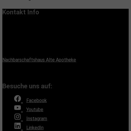
Kontakt Info
Vereinssitz:
Handiclapped-Kultur Barrierefrei e.V.
Maximilianstr. 33, 13187 Berlin
Büroadresse:
Nachbarschaftshaus Alte Apotheke
Romain-Rolland-Straße 112, 13089 Berlin
(Bürozeiten nach Absprache, Montags und Freitags)
Besuche uns auf:
Facebook
Youtube
Instagram
LinkedIn