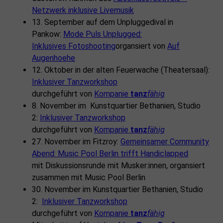
Netzwerk inklusive Livemusik
13. September auf dem Unpluggedival in
Pankow:
Mode Puls Unplugged:
Inklusives Fotoshooting
organsiert von
Auf
Augenhoehe
12. Oktober in der alten Feuerwache (Theatersaal):
Inklusiver Tanzworkshop
durchgeführt von
Kompanie
tanz
fähig
8. November im Kunstquartier Bethanien, Studio
2:
Inklusiver Tanzworkshop
durchgeführt von
Kompanie
tanz
fähig
27. November im Fitzroy:
Gemeinsamer Community
Abend: Music Pool Berlin trifft Handiclapped
mit Diskussionsrunde mit Musker:innen, organsiert
zusammen mit Music Pool Berlin
30. November im Kunstquartier Bethanien, Studio
2:
Inklusiver Tanzworkshop
durchgeführt von
Kompanie
tanz
fähig