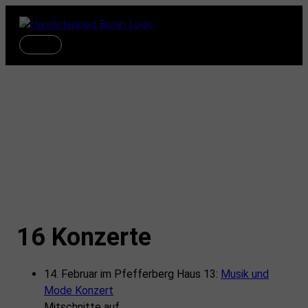
Zum
Inhalt
springen
Hauptmenü
Handiclapped
Veranstaltungen 2024
16 Konzerte
14. Februar im Pfefferberg Haus 13:
Musik und
Mode Konzert
Mitschnitte auf