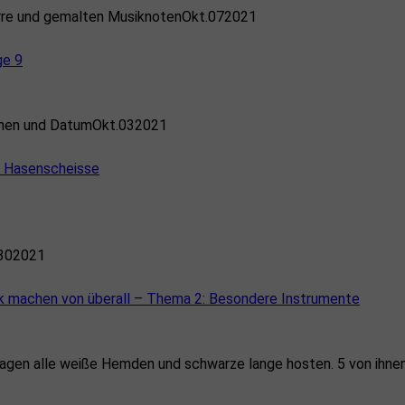
Okt.
07
2021
ge 9
Okt.
03
2021
d Hasenscheisse
30
2021
 machen von überall – Thema 2: Besondere Instrumente