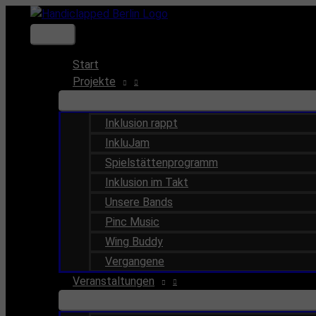
Zum
Inhalt
Hauptmenü
springen
Start
Projekte
Inklusion rappt
InkluJam
Spielstättenprogramm
Inklusion im Takt
Unsere Bands
Pinc Music
Wing Buddy
Vergangene
Veranstaltungen