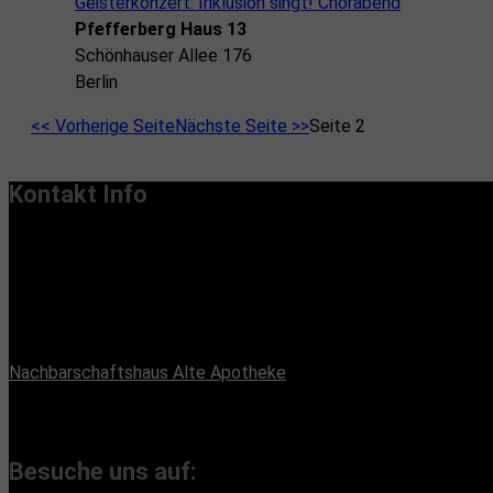
Geisterkonzert: Inklusion singt! Chorabend
Pfefferberg Haus 13
Schönhauser Allee 176
Berlin
<< Vorherige Seite
Nächste Seite >>
Seite 2
Kontakt Info
Vereinssitz:
Handiclapped-Kultur Barrierefrei e.V.
Maximilianstr. 33, 13187 Berlin
Büroadresse:
Nachbarschaftshaus Alte Apotheke
Romain-Rolland-Straße 112, 13089 Berlin
(Bürozeiten nach Absprache, Montags und Freitags)
Besuche uns auf: